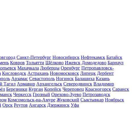
вгород
Санкт-Петербург
Новосибирск
Нефтекамск
Батайск
мень
Ковров
Тольятти
Щёлково
Ижевск
Домодедово
Барнаул
опьевск
Махачкала
Люберцы
Оренбург
Петропавловск-
а
Кисловодск
Астрахань
Новомосковск
Липецк
Дербент
ополь
Арзамас
Севастополь
Ногинск
Балашиха
Казань
й Тагил
Армавир
Архангельск
Северодвинск
Владимир
ёл
Березники
Курган
Копейск
Череповец
Красногорск
Саранск
манск
Черкесск
Грозный
Орехово-Зуево
Петрозаводск
ром
Комсомольск-на-Амуре
Жуковский
Сыктывкар
Ноябрьск
й
Орск
Реутов
Ангарск
Дзержинск
Уфа