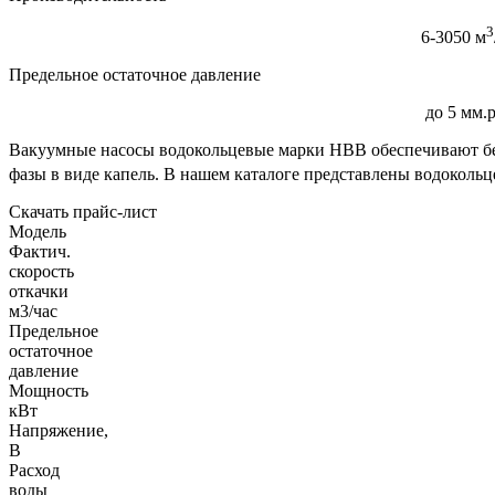
3
6-3050 м
Предельное остаточное давление
до 5 мм.р
Вакуумные насосы водокольцевые марки НВВ обеспечивают безм
фазы в виде капель. В нашем каталоге представлены водокольц
Скачать прайс-лист
Модель
Фактич.
скорость
откачки
м3/час
Предельное
остаточное
давление
Мощность
кВт
Напряжение,
В
Расход
воды