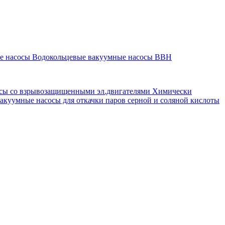
ые насосы
Водокольцевые вакуумные насосы ВВН
сы со взрывозащищенными эл.двигателями
Химически
акуумные насосы для откачки паров серной и соляной кислоты