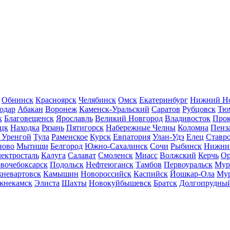
Обнинск
Красноярск
Челябинск
Омск
Екатеринбург
Нижний Но
одар
Абакан
Воронеж
Каменск-Уральский
Саратов
Рубцовск
Тю
к
Благовещенск
Ярославль
Великий Новгород
Владивосток
Прок
цк
Находка
Рязань
Пятигорск
Набережные Челны
Коломна
Пенз
 Уренгой
Тула
Раменское
Курск
Евпатория
Улан-Удэ
Елец
Ставр
ново
Мытищи
Белгород
Южно-Сахалинск
Сочи
Рыбинск
Нижни
ектросталь
Калуга
Салават
Смоленск
Миасс
Волжский
Керчь
Ор
вочебоксарск
Подольск
Нефтеюганск
Тамбов
Первоуральск
Мур
невартовск
Камышин
Новороссийск
Каспийск
Йошкар-Ола
Му
жнекамск
Элиста
Шахты
Новокуйбышевск
Братск
Долгопрудны