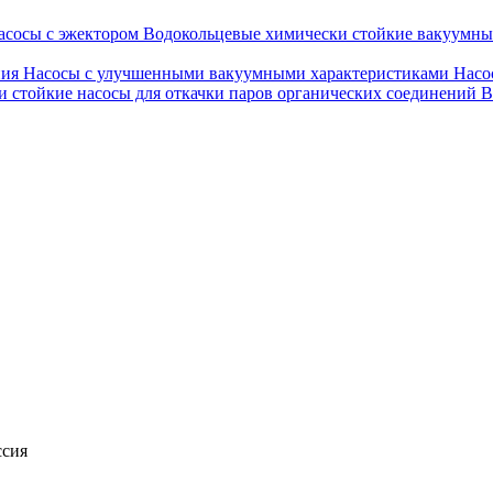
асосы с эжектором
Водокольцевые химически стойкие вакуумн
ния
Насосы с улучшенными вакуумными характеристиками
Насо
 стойкие насосы для откачки паров органических соединений
В
ссия