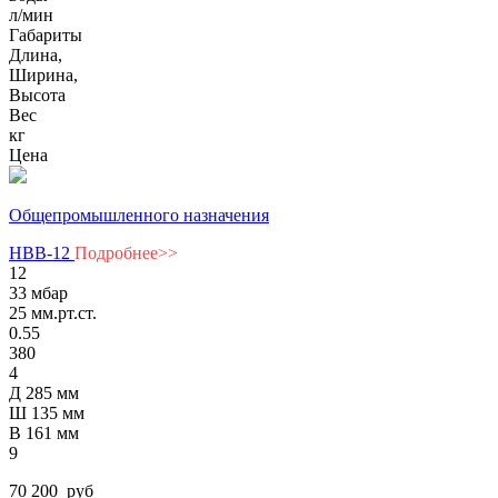
л/мин
Габариты
Длина,
Ширина,
Высота
Вес
кг
Цена
Общепромышленного назначения
НВВ-12
Подробнее>>
12
33 мбар
25 мм.рт.ст.
0.55
380
4
Д 285 мм
Ш 135 мм
В 161 мм
9
70 200
руб