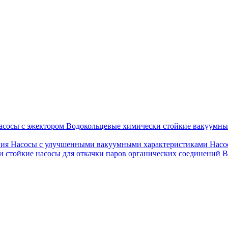
асосы с эжектором
Водокольцевые химически стойкие вакуумн
ния
Насосы с улучшенными вакуумными характеристиками
Насо
 стойкие насосы для откачки паров органических соединений
В