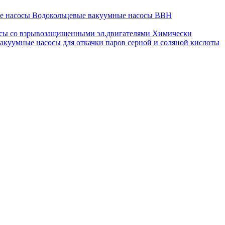
ые насосы
Водокольцевые вакуумные насосы ВВН
сы со взрывозащищенными эл.двигателями
Химически
акуумные насосы для откачки паров серной и соляной кислоты