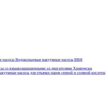
ые насосы
Водокольцевые вакуумные насосы ВВН
сы со взрывозащищенными эл.двигателями
Химически
акуумные насосы для откачки паров серной и соляной кислоты