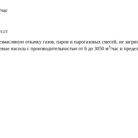
/час
т.ст
асляную откачку газов, паров и парогазовых смесей, не загря
3
евые насосы с производительностью от 6 до 3050 м
/час и пред