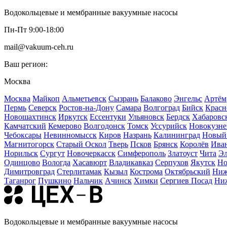
Водокольцевые и мембранные вакуумные насосы
Пн-Пт 9:00-18:00
mail@vakuum-ceh.ru
Ваш регион:
Москва
Москва
Майкоп
Альметьевск
Сызрань
Балаково
Энгельс
Артём
Пермь
Северск
Ростов-на-Дону
Самара
Волгоград
Бийск
Красн
Новошахтинск
Иркутск
Ессентуки
Ульяновск
Бердск
Хабаровс
Камчатский
Кемерово
Волгодонск
Томск
Уссурийск
Новокузне
Чебоксары
Невинномысск
Киров
Назрань
Калининград
Новый
Магнитогорск
Старый Оскол
Тверь
Псков
Брянск
Королёв
Ива
Норильск
Сургут
Новочеркасск
Симферополь
Златоуст
Чита
Эл
Одинцово
Вологда
Хасавюрт
Владикавказ
Серпухов
Якутск
Но
Димитровград
Стерлитамак
Кызыл
Кострома
Октябрьский
Ниж
Таганрог
Пушкино
Нальчик
Ачинск
Химки
Сергиев Посад
Ни
Водокольцевые и мембранные вакуумные насосы