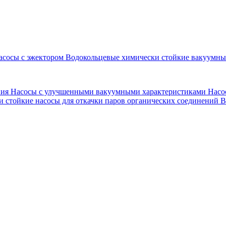
асосы с эжектором
Водокольцевые химически стойкие вакуумн
ния
Насосы с улучшенными вакуумными характеристиками
Насо
 стойкие насосы для откачки паров органических соединений
В